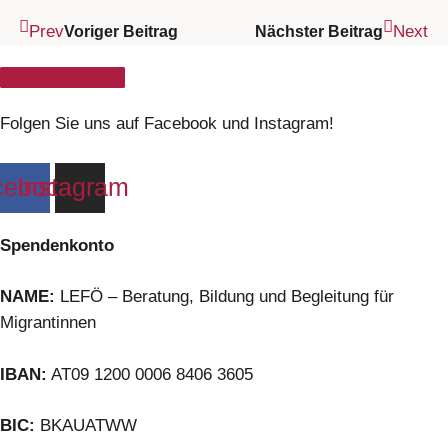
Prev
Next
Voriger Beitrag
Nächster Beitrag
Kontakt zu LEFÖ
Folgen Sie uns auf Facebook und Instagram!
cebook
Instagram
Spendenkonto
NAME:
LEFÖ – Beratung, Bildung und Begleitung für
Migrantinnen
IBAN:
AT09 1200 0006 8406 3605
BIC:
BKAUATWW