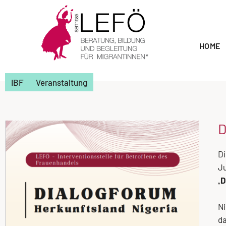
HOME
IBF
Veranstaltung
D
Di
Ju
„
D
Ni
da