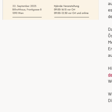
au
es
de
Da
Ös
Me
Er
au
Hi
de
We
Wi
D