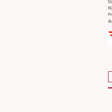
Da
Rü
Pr
du