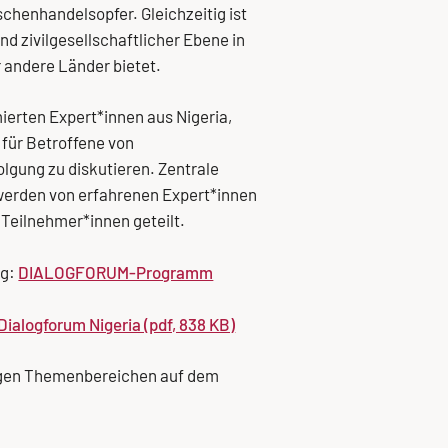
chenhandelsopfer. Gleichzeitig ist
nd zivilgesellschaftlicher Ebene in
 andere Länder bietet.
ierten Expert*innen aus Nigeria,
für Betroffene von
lgung zu diskutieren. Zentrale
werden von erfahrenen Expert*innen
 Teilnehmer*innen geteilt.
ng:
DIALOGFORUM-Programm
ialogforum Nigeria (pdf, 838 KB)
htigen Themenbereichen auf dem