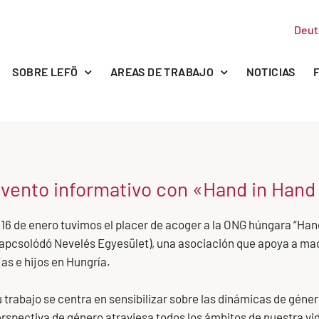
Deut
SOBRE LEFÖ
AREAS DE TRABAJO
NOTICIAS
vento informativo con «Hand in Hand
 16 de enero tuvimos el placer de acoger a la ONG húngara “Ha
apcsolódó Nevelés Egyesület), una asociación que apoya a madr
jas e hijos en Hungría.
 trabajo se centra en sensibilizar sobre las dinámicas de géne
rspectiva de género atraviesa todos los ámbitos de nuestra vid