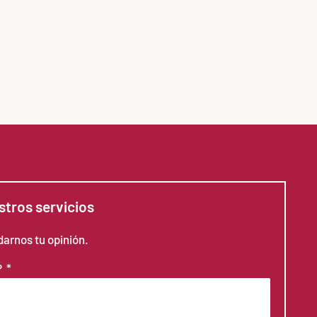
tros servicios
arnos tu opinión.
?