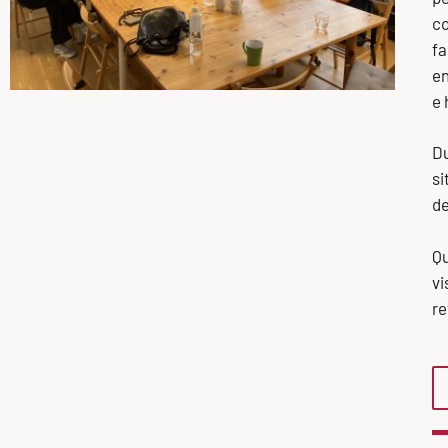
co
fa
en
e 
Du
si
de
Qu
vi
re