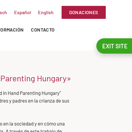
DONACIONES
sch
Español
English
FORMACIÓN
CONTACTO
EXIT SITE
 Parenting Hungary»
nd in Hand Parenting Hungary”
es y padres en la crianza de sus
ro en la sociedad y en cómo una
a. A través de este trabajo de