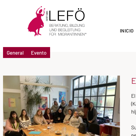
INICIO
General
Evento
E
El
(K
hi
Su
pe