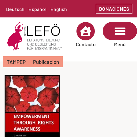
DONACIONES
Deutsch
Español
English
Menú
Contacto
SOBRE LEFÖ
AREAS DE TRABAJO
TAMPEP
Publicación