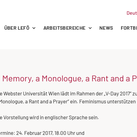
Deut
ÜBER LEFÖ
ARBEITSBEREICHE
NEWS
FORTB
 Memory, a Monologue, a Rant and a P
e Webster Universität Wien lädt im Rahmen der „V-Day 2017“ z
Monologue, a Rant and a Prayer“ ein. Feminismus unterstützen
e Vorstellung wird in englischer Sprache sein.
rmine: 24. Februar 2017, 18.00 Uhr und