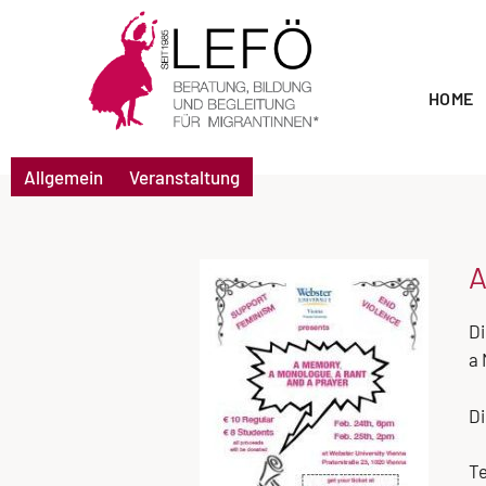
HOME
Allgemein
Veranstaltung
A
Di
a 
Di
Te