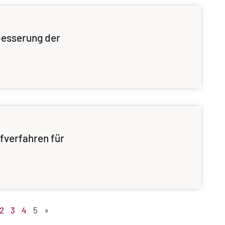
besserung der
fverfahren für
2
3
4
5
»