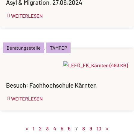
Asyl & Migration, 27.06.2024
WEITERLESEN
Beratungsstelle
,
TAMPEP
Besuch: Fachhochschule Kärnten
WEITERLESEN
«
1
2
3
4
5
6
8
9
10
»
7