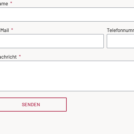
ame
-Mail
Telefonnumm
achricht
SENDEN