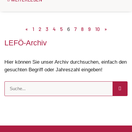
«
1
2
3
4
5
7
8
9
10
»
6
LEFÖ-Archiv
Hier können Sie unser Archiv durchsuchen, einfach den
gesuchten Begriff oder Jahreszahl eingeben!