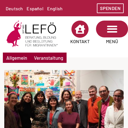
SPENDEN
Deutsch
Español
English
MENÜ
KONTAKT
Allgemein
Veranstaltung